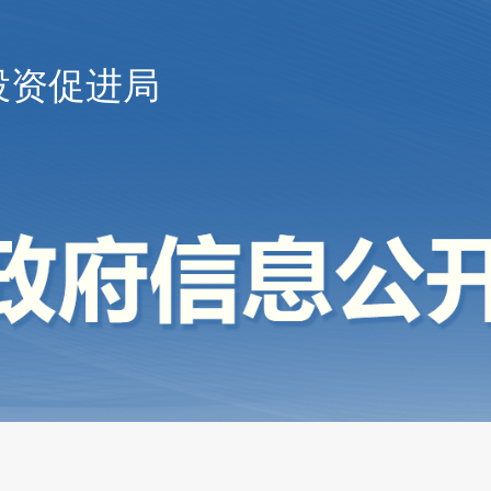
投资促进局