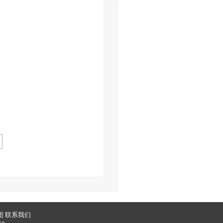
图
联系我们