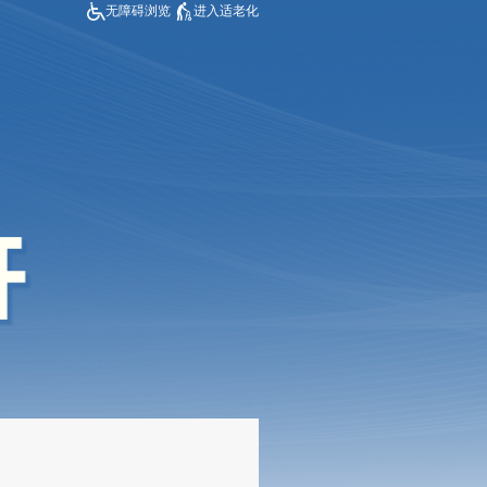
无障碍浏览
进入适老化