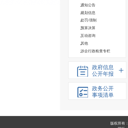
通知公告
规划信息
处罚/强制
预算决算
互动咨询
其他
涉企行政检查专栏
政府信息
公开年报
政务公开
事项清单
版权所有