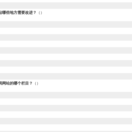
站哪些地方需要改进？
（）
局网站的哪个栏目？
（）