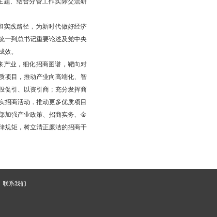
主题、结合分管工作实际交流研
和实践路径，为新时代做好经济
统一到总书记重要论述及党中央
成效。
来产业，细化招商图谱，靶向对
质项目，推动产业向高端化、智
投促引、以资引商；充分发挥商
实招商活动，推动更多优质项目
部加强产业政策、招商实务、金
律规矩，树立清正廉洁的招商干
联系我们
60