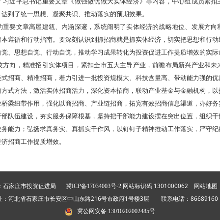
了习近平总书记重要文章《做强做优做大实体经济》等内容，中心组成员紧扣
，达到了统一思想、凝聚共识、推动落实的预期效果。
的重要文章高屋建瓴、内涵深邃，系统阐明了实体经济的战略地位、发展方向
根本遵循和行动指南。要深刻认识到抓招商就是抓实体经济，切实把思想和行动
自觉、思想自觉、行动自觉，推动学习成果转化为投资促进工作提质增效的实际
攻方向，精准招引实体项目，紧扣全市五大主导产业，前瞻布局新兴产业和未
链式招商、精准招商，着力引进一批投资规模大、科技含量高、带动能力强的优
商方式方法，激活实体招商活力，深化资本招商，联动产业基金与金融机构，以
业桥梁纽带作用，强化以商招商、产业链招商，拓宽有效招商信息渠道，办好务
干部队伍建设，夯实服务保障根基，坚持把干部能力建设摆在突出位置，组织干
业务能力；弘扬求真务实、真抓实干作风，以钉钉子精神推动工作落实，严守纪
经济招商工作提质增效。
：石家庄市投资促进局
网站标识码 1301000062
冀ICP备17034003号-2
网站地图
址：河北省石家庄市长安区中山东路216号市政府1号楼3层 联系电话：866891
冀公网安备 13010202002485号