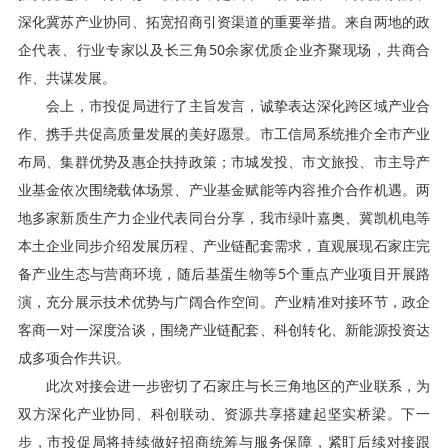
深化冀苏产业协同、拓宽招商引资渠道的重要举措。来自两地的政
企代表、行业专家以及长三角50余家优质企业齐聚现场，共商合
作、共谋发展。
会上，市投促局进行了主旨发言，诚挚表达深化跨区域产业合
作、携手共促高质量发展的美好愿景。市工信局系统推介全市产业
布局、集群优势及惠企扶持政策；市城发投、市文旅投、市主导产
业基金依次围绕载体场景、产业基金赋能等内容推介合作机遇。两
地多家新质生产力企业代表同台分享，我市绿叶嘉奥、冀凯机电等
本土企业同步介绍发展历程、产业链配套需求，直观展现石家庄完
备产业生态与营商环境，随后基蛋生物等5个重点产业项目开展路
演，充分展示技术优势与广阔合作空间。产业精准对接环节，政企
客商一对一深度洽谈，围绕产业链配套、科创转化、新能源投资达
成多项合作共识。
此次对接会进一步密切了石家庄与长三角地区的产业联系，为
双方深化产业协同、科创联动、资源共享搭建起坚实桥梁。下一
步，市投促局将持续做好招商统筹与服务保障，紧盯后续对接跟