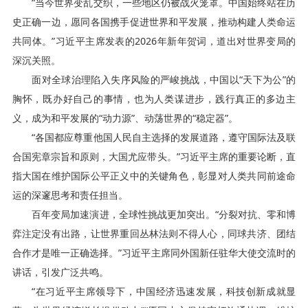
“当今世界变乱交织，一些地区仍被战火笼罩。中国始终站在历
史正确一边，愿同各国携手促进世界和平发展，推动构建人类命运
共同体。”习近平主席发表的2026年新年贺词，道出对世界变局的
深沉关照。
面对全球治理陷入失序风险的严峻挑战，中国以“天下为公”的
胸怀，既办好自己的事情，也为人类谋进步，践行真正的多边主
义，成为和平发展的“动力源”、动荡世界的“稳定器”。
“各国都应尊重他国人民自主选择的发展道路，遵守国际法及联
合国宪章宗旨和原则，大国尤应带头。”习近平主席的重要论断，直
指大国在维护国际公平正义中的关键角色，彰显对人类共同前途命
运的深邃思考和责任担当。
百年变局加速演进，全球性挑战更加突出。“分裂对抗、零和博
弈注定没有出路，让世界重回丛林法则不得人心，同球共济、团结
合作才是唯一正确选择。”习近平主席同外国新任驻华大使交流时的
讲话，引发广泛共鸣。
“在习近平主席领导下，中国经济迅速发展，科技创新成就显