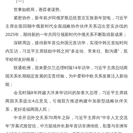
（一）
世事如棋局，善弈者谋势。
紧密协作，新年前夕同俄罗斯总统普京互致新年贺电，习近平
主席全面回顾中俄新时代全面战略协作伙伴关系迈出坚实步伐的
2025年，期待新的一年共同引领新时代中俄关系不断取得新成果；
深耕周边，接待新年首位外国元首访华，实现中韩元首短时间
内互访，习近平主席鼓励中韩之间“多走动、常来往、勤沟通”，筑
牢睦邻友好根基；
联通欧洲，迎来爱尔兰总理时隔14年访华，习近平主席总结两
国关系长期稳定发展的宝贵经验，为中爱和中欧关系发展注入新动
能；
会见时隔8年跨越大洋来华访问的加拿大总理，习近平主席就
两国关系提出4点意见，引领双方推进构建中加新型战略伙伴关
系，更好造福两国人民；
中非开启外交关系70周年之际，习近平主席向“中非人文交流
年”开幕式致贺信，中方延续外长新年首访非洲传统，彰显与非洲等