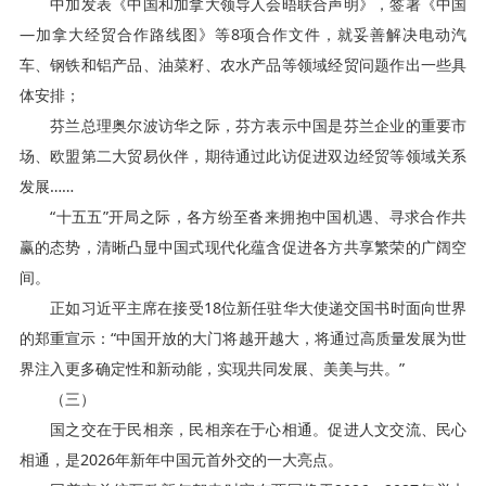
中加发表《中国和加拿大领导人会晤联合声明》，签署《中国
—加拿大经贸合作路线图》等8项合作文件，就妥善解决电动汽
车、钢铁和铝产品、油菜籽、农水产品等领域经贸问题作出一些具
体安排；
芬兰总理奥尔波访华之际，芬方表示中国是芬兰企业的重要市
场、欧盟第二大贸易伙伴，期待通过此访促进双边经贸等领域关系
发展……
“十五五”开局之际，各方纷至沓来拥抱中国机遇、寻求合作共
赢的态势，清晰凸显中国式现代化蕴含促进各方共享繁荣的广阔空
间。
正如习近平主席在接受18位新任驻华大使递交国书时面向世界
的郑重宣示：“中国开放的大门将越开越大，将通过高质量发展为世
界注入更多确定性和新动能，实现共同发展、美美与共。”
（三）
国之交在于民相亲，民相亲在于心相通。促进人文交流、民心
相通，是2026年新年中国元首外交的一大亮点。