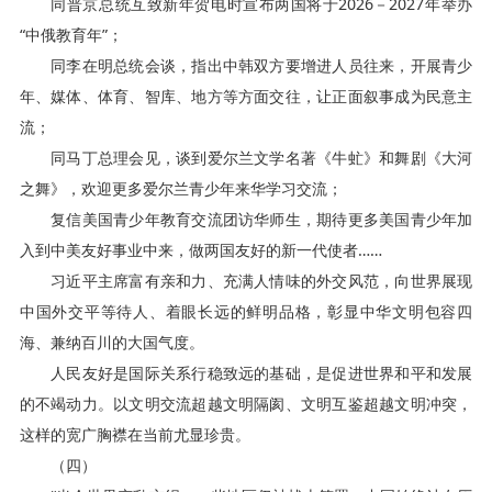
同普京总统互致新年贺电时宣布两国将于2026－2027年举办
“中俄教育年”；
同李在明总统会谈，指出中韩双方要增进人员往来，开展青少
年、媒体、体育、智库、地方等方面交往，让正面叙事成为民意主
流；
同马丁总理会见，谈到爱尔兰文学名著《牛虻》和舞剧《大河
之舞》，欢迎更多爱尔兰青少年来华学习交流；
复信美国青少年教育交流团访华师生，期待更多美国青少年加
入到中美友好事业中来，做两国友好的新一代使者……
习近平主席富有亲和力、充满人情味的外交风范，向世界展现
中国外交平等待人、着眼长远的鲜明品格，彰显中华文明包容四
海、兼纳百川的大国气度。
人民友好是国际关系行稳致远的基础，是促进世界和平和发展
的不竭动力。以文明交流超越文明隔阂、文明互鉴超越文明冲突，
这样的宽广胸襟在当前尤显珍贵。
（四）