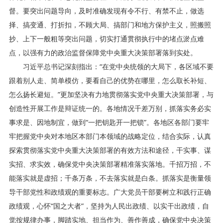
督。要突出问题导向，及时准确发现有令不行、有禁不止，做选
择、搞变通、打折扣，不顾大局、搞部门和地方保护主义，照搬照
抄、上下一般粗等突出问题，切实打通贯彻执行中的堵点淤点难
点，以强有力的政治监督保障党中央重大决策部署落到实处。
习近平总书记深刻指出：“在党中央统领的大局下，各区域不要
跟着别人走、简单模仿，要看自己的优势在哪里，怎么取长补短、
怎么扬长避短。”更加坚决有力地贯彻落实党中央重大决策部署，与
创造性开展工作是辩证统一的。各地情况千差万别，抓落实务必实
事求是、因地制宜，做到“一把钥匙开一把锁”。各地区各部门要牢
牢把握党中央对本地区本部门本领域的战略定位，结合实际，认真
探索贯彻落实党中央重大决策部署的有效方法和途径，干实事、谋
实招、求实效，确保党中央决策部署精准落实落地。千招万招，不
能落实就是虚招；千条万条，不去落实就是白条。抓落实是衡量领
导干部党性和政绩观的重要标志。广大党员干部要树立和践行正确
政绩观，心怀“国之大者”，坚持为人民出政绩、以实干出政绩，自
觉按规律办事，脚踏实地、担当作为、善作善成，确保党中央决策